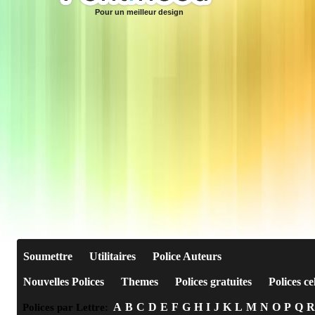
Pour un meilleur design
Soumettre
Utilitaires
Police Auteurs
Nouvelles Polices
Themes
Polices gratuites
Polices ce
A
B
C
D
E
F
G
H
I
J
K
L
M
N
O
P
Q
R
Polices par Lettre: