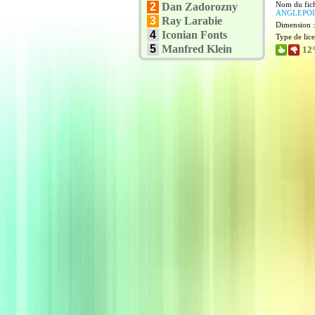
Nom du fich
2
Dan Zadorozny
ANGLEPOI
3
Ray Larabie
Dimension 
4
Iconian Fonts
Type de lic
5
Manfred Klein
12