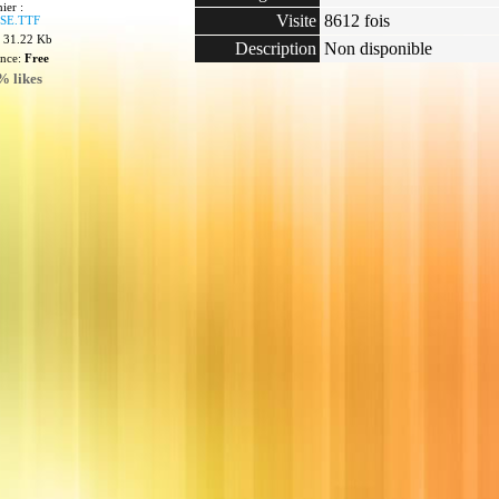
ier :
Visite
8612 fois
SE.TTF
: 31.22 Kb
Description
Non disponible
ence:
Free
% likes