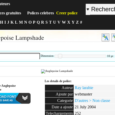
uteurs
ces gratuites
Polices celebres
Creer police
H
I
J
K
L
M
N
O
P
Q
R
S
T
U
V
W
X
Y
Z
#
epoise Lampshade
:
Dimension
10
pt
Les details de police:
r Anglepoise
Auteur
Ray larabie
e
Ajoute par
webmaster
Categorie
D'autres > Non classe
Date a ajoute
21 July 2004
:
Telechargements
252