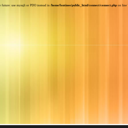
e future: use mysqli or PDO instead in
/home/fontinee/public_html/connect/connect.php
on line