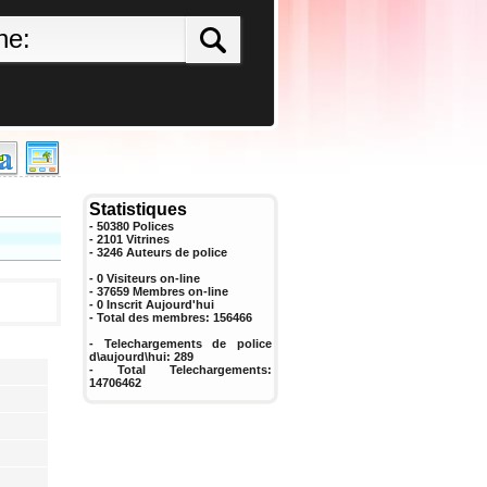
Statistiques
- 50380 Polices
- 2101 Vitrines
-
3246
Auteurs de police
- 0 Visiteurs on-line
- 37659 Membres on-line
-
0
Inscrit Aujourd'hui
- Total des membres:
156466
- Telechargements de police
d\aujourd\hui:
289
- Total Telechargements:
14706462