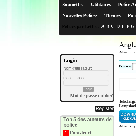
Soumettre
Utilitaires
Police A
Nouvelles Polices
Themes
Poli
A
B
C
D
E
F
G
Polices par Lettre:
Angl
Advertising
Login
Preview
Nom d'utilisateur:
mot de passe:
Mot de passe oublie?
Telecharge
Lampshad
Top 5 des auteurs de
police
Advertising
1
Fontstruct