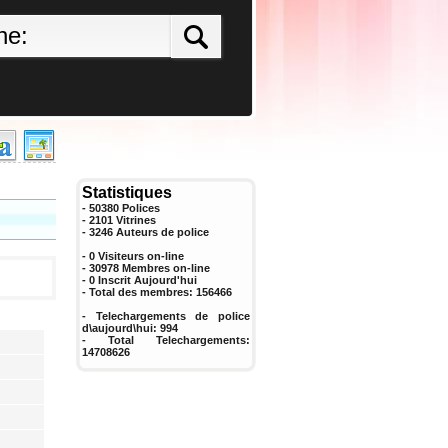
Statistiques
- 50380 Polices
- 2101 Vitrines
-
3246
Auteurs de police
- 0 Visiteurs on-line
- 30978 Membres on-line
-
0
Inscrit Aujourd'hui
- Total des membres:
156466
- Telechargements de police
d\aujourd\hui:
994
- Total Telechargements:
14708626