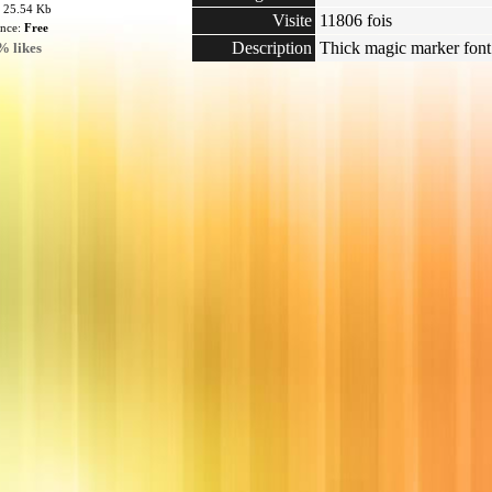
: 25.54 Kb
Visite
11806 fois
ence:
Free
Description
Thick magic marker font
% likes