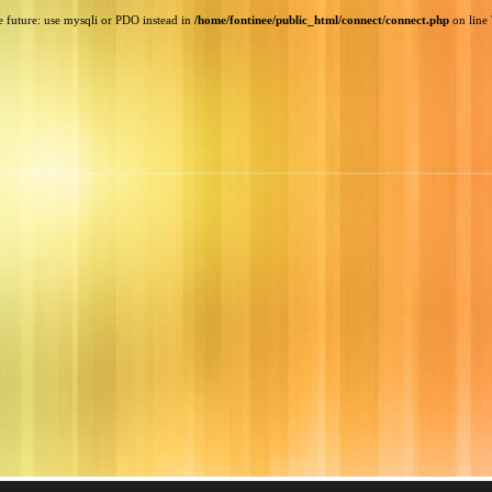
e future: use mysqli or PDO instead in
/home/fontinee/public_html/connect/connect.php
on line