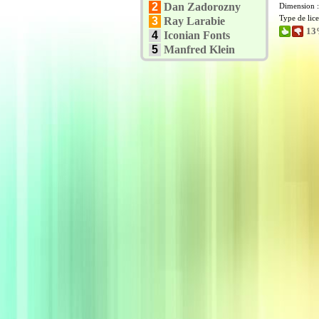
2
Dan Zadorozny
Dimension 
Type de lic
3
Ray Larabie
13
4
Iconian Fonts
5
Manfred Klein