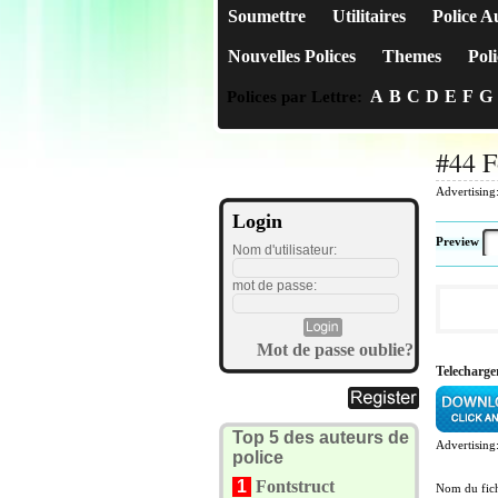
Soumettre
Utilitaires
Police A
Nouvelles Polices
Themes
Poli
A
B
C
D
E
F
G
Polices par Lettre:
#44 F
Advertising
Login
Preview
Nom d'utilisateur:
mot de passe:
Mot de passe oublie?
Telecharger
Top 5 des auteurs de
Advertising
police
1
Fontstruct
Nom du fich