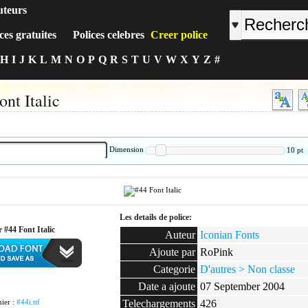
uteurs
ces gratuites
Polices celebres
Creer police
H
I
J
K
L
M
N
O
P
Q
R
S
T
U
V
W
X
Y
Z
#
ont Italic
:
Dimension
10
pt
Les details de police:
 #44 Font Italic
Auteur
Iconian Fonts
Ajoute par
RoPink
Categorie
D'autres > Non classe
:
Date a ajoute
07 September 2004
ier :
#44i.ttf
Telechargements
426