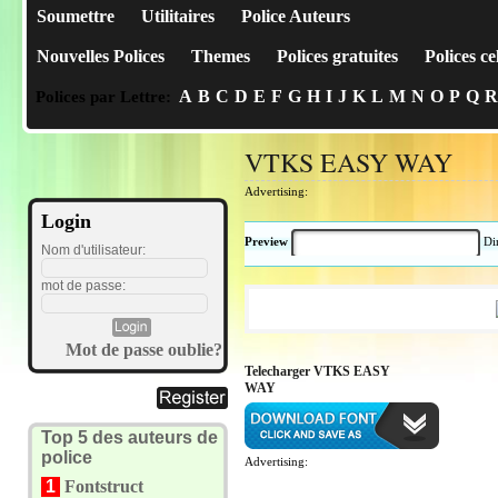
Soumettre
Utilitaires
Police Auteurs
Nouvelles Polices
Themes
Polices gratuites
Polices ce
A
B
C
D
E
F
G
H
I
J
K
L
M
N
O
P
Q
R
Polices par Lettre:
VTKS EASY WAY
Advertising:
Login
Preview
Di
Nom d'utilisateur:
mot de passe:
Mot de passe oublie?
Telecharger VTKS EASY
WAY
Top 5 des auteurs de
police
Advertising:
1
Fontstruct