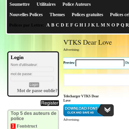
Soumettre
Utilitaires
Police Auteurs
Nouvelles Polices
Themes
Polices gratuites
Polices ce
A
B
C
D
E
F
G
H
I
J
K
L
M
N
O
P
Q
R
Polices par Lettre:
VTKS Dear Love
Advertising:
Login
Preview
Di
Nom d'utilisateur:
mot de passe:
Mot de passe oublie?
Telecharger VTKS Dear
Love
Top 5 des auteurs de
police
Advertising:
1
Fontstruct