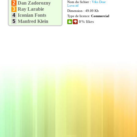
Nom du fichier :
Vtks Dear
2
Dan Zadorozny
Love.ttf
3
Ray Larabie
Dimension : 49.09 Kb
4
Iconian Fonts
Type de licence:
Commercial
5
Manfred Klein
0% likes