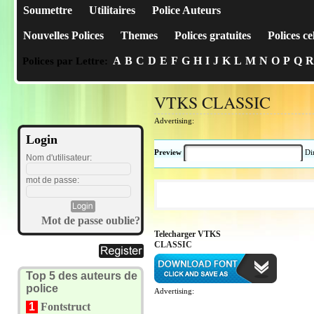
Soumettre
Utilitaires
Police Auteurs
Nouvelles Polices
Themes
Polices gratuites
Polices ce
A
B
C
D
E
F
G
H
I
J
K
L
M
N
O
P
Q
R
Polices par Lettre:
VTKS CLASSIC
Advertising:
Login
Preview
Di
Nom d'utilisateur:
mot de passe:
Mot de passe oublie?
Telecharger VTKS
CLASSIC
Top 5 des auteurs de
police
Advertising:
1
Fontstruct