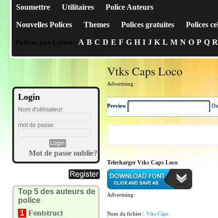
Soumettre
Utilitaires
Police Auteurs
Nouvelles Polices
Themes
Polices gratuites
Polices ce
A
B
C
D
E
F
G
H
I
J
K
L
M
N
O
P
Q
R
Polices par Lettre:
Vtks Caps Loco
Advertising:
Login
Preview
Di
Nom d'utilisateur:
mot de passe:
Mot de passe oublie?
Telecharger Vtks Caps Loco
Top 5 des auteurs de
Advertising:
police
1
Fontstruct
Nom du fichier :
Vtks Caps