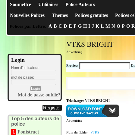
Soumettre
Utilitaires
Police Auteurs
Nouvelles Polices
Themes
Polices gratuites
Polices ce
A
B
C
D
E
F
G
H
I
J
K
L
M
N
O
P
Q
R
Polices par Lettre:
VTKS BRIGHT
Advertising:
Login
Preview
Di
Nom d'utilisateur:
mot de passe:
Mot de passe oublie?
Telecharger VTKS BRIGHT
Top 5 des auteurs de
Advertising:
police
1
Fontstruct
Nom du fichier :
VTKS