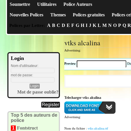
Soumettre
Utilitaires
Police Auteurs
Nouvelles Polices
Themes
Polices gratuites
Polices ce
A
B
C
D
E
F
G
H
I
J
K
L
M
N
O
P
Q
R
Polices par Lettre:
vtks alcalina
Advertising:
Login
Preview
Di
Nom d'utilisateur:
mot de passe:
Mot de passe oublie?
Telecharger vtks alcalina
Top 5 des auteurs de
Advertising:
police
1
Fontstruct
Nom du fichier :
vtks alcalina.ttf