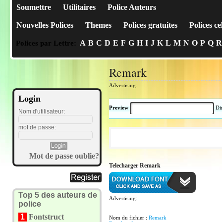
Soumettre
Utilitaires
Police Auteurs
Nouvelles Polices
Themes
Polices gratuites
Polices ce
A
B
C
D
E
F
G
H
I
J
K
L
M
N
O
P
Q
R
Polices par Lettre:
Remark
Advertising:
Login
Preview
Di
Nom d'utilisateur:
mot de passe:
Mot de passe oublie?
Telecharger Remark
Top 5 des auteurs de
Advertising:
police
1
Fontstruct
Nom du fichier :
Remark