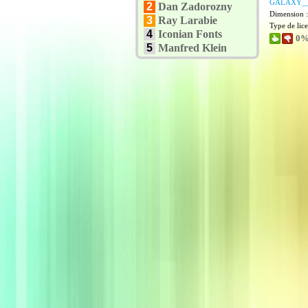
GALAXY__
2
Dan Zadorozny
Dimension 
3
Ray Larabie
Type de lic
4
Iconian Fonts
0%
5
Manfred Klein