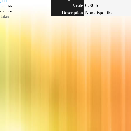
.TTF
Visite
6790 fois
: 66.1 Kb
ence:
Free
Description
Non disponible
 likes