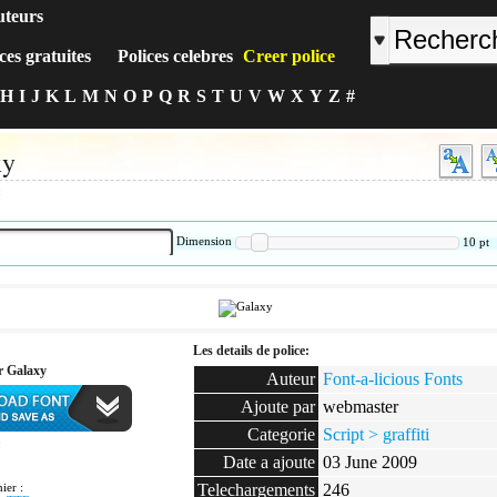
uteurs
ces gratuites
Polices celebres
Creer police
H
I
J
K
L
M
N
O
P
Q
R
S
T
U
V
W
X
Y
Z
#
xy
:
Dimension
10
pt
Les details de police:
r Galaxy
Auteur
Font-a-licious Fonts
Ajoute par
webmaster
Categorie
Script > graffiti
:
Date a ajoute
03 June 2009
ier :
Telechargements
246