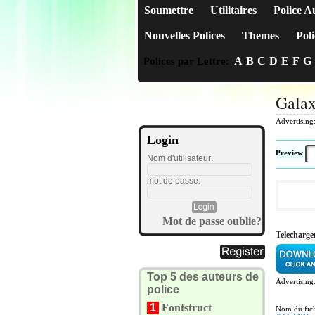
Soumettre
Utilitaires
Police A
Nouvelles Polices
Themes
Poli
A
B
C
D
E
F
G
Polices par Lettre:
Gala
Advertising
Login
Preview
Nom d'utilisateur:
mot de passe:
Mot de passe oublie?
Telecharge
Top 5 des auteurs de
Advertising
police
1
Fontstruct
Nom du fich