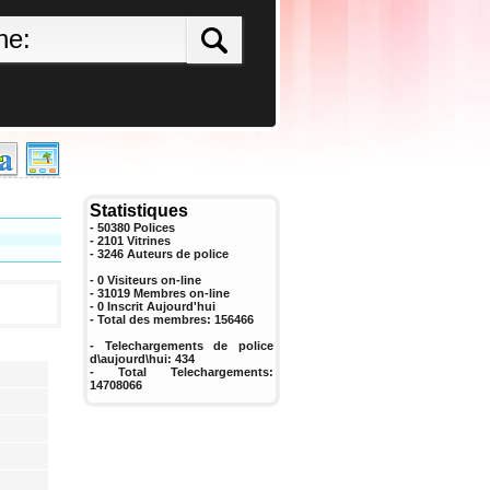
Statistiques
- 50380 Polices
- 2101 Vitrines
-
3246
Auteurs de police
- 0 Visiteurs on-line
- 31019 Membres on-line
-
0
Inscrit Aujourd'hui
- Total des membres:
156466
- Telechargements de police
d\aujourd\hui:
434
- Total Telechargements:
14708066