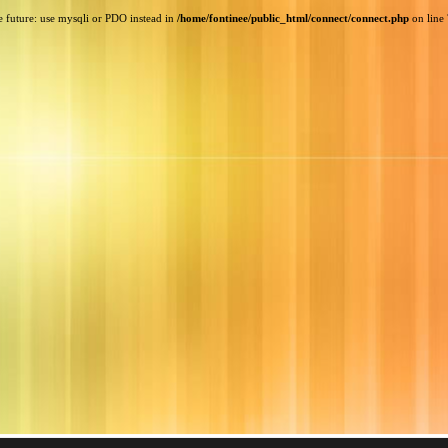
e future: use mysqli or PDO instead in
/home/fontinee/public_html/connect/connect.php
on line