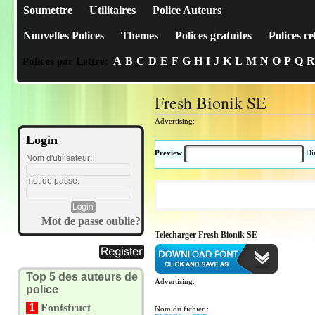
Soumettre
Utilitaires
Police Auteurs
Nouvelles Polices
Themes
Polices gratuites
Polices ce
A
B
C
D
E
F
G
H
I
J
K
L
M
N
O
P
Q
R
Polices par Lettre:
Fresh Bionik SE
Advertising:
Login
Preview
Di
Nom d'utilisateur:
mot de passe:
Mot de passe oublie?
Telecharger Fresh Bionik SE
Top 5 des auteurs de
Advertising:
police
1
Fontstruct
Nom du fichier :