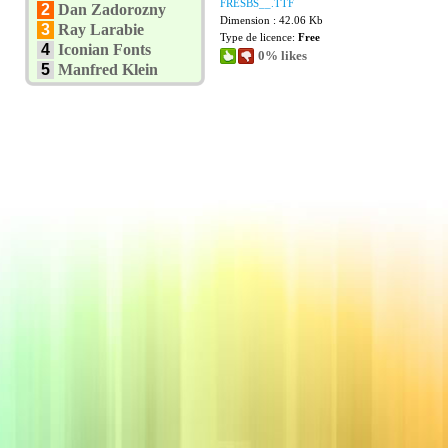
FRESBS__.TTF
2
Dan Zadorozny
Dimension : 42.06 Kb
3
Ray Larabie
Type de licence:
Free
4
Iconian Fonts
0% likes
5
Manfred Klein