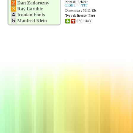
Nom du fichier :
2
Dan Zadorozny
EIGH1___.TTF
3
Ray Larabie
Dimension : 78.11 Kb
4
Iconian Fonts
Type de licence:
Free
5
Manfred Klein
0% likes