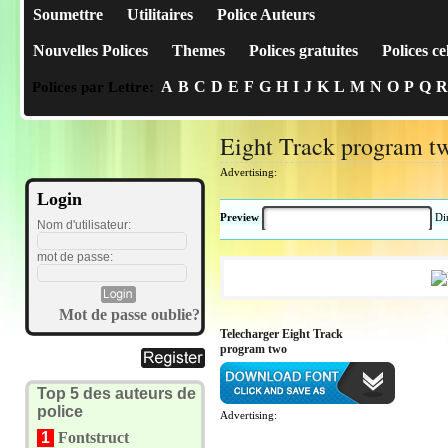
Soumettre
Utilitaires
Police Auteurs
Nouvelles Polices
Themes
Polices gratuites
Polices ce
A
B
C
D
E
F
G
H
I
J
K
L
M
N
O
P
Q
R
Polices par Lettre:
Eight Track program t
Advertising:
Login
Preview
Di
Nom d'utilisateur:
mot de passe:
Mot de passe oublie?
Telecharger Eight Track
program two
Top 5 des auteurs de
police
Advertising:
1
Fontstruct