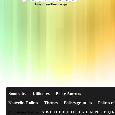
Pour un meilleur design
Soumettre
Utilitaires
Police Auteurs
Nouvelles Polices
Themes
Polices gratuites
Polices ce
A
B
C
D
E
F
G
H
I
J
K
L
M
N
O
P
Q
R
Polices par Lettre: