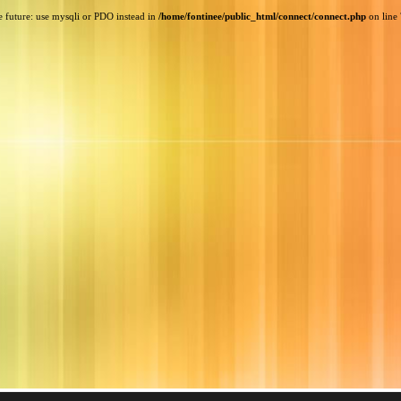
e future: use mysqli or PDO instead in
/home/fontinee/public_html/connect/connect.php
on line