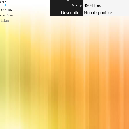
ier :
Visite
4904 fois
.TTF
: 13.1 Kb
Description
Non disponible
ence:
Free
 likes