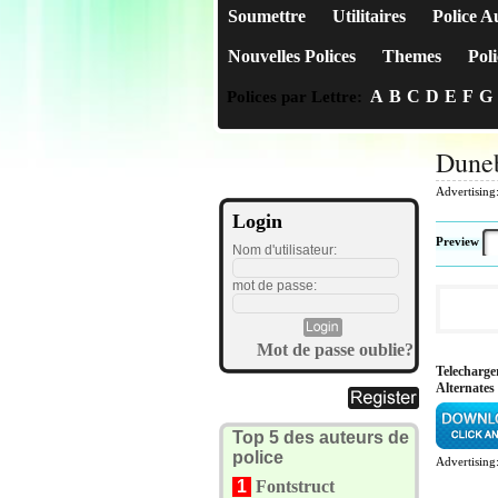
Soumettre
Utilitaires
Police A
Nouvelles Polices
Themes
Poli
A
B
C
D
E
F
G
Polices par Lettre:
Duneb
Advertising
Login
Preview
Nom d'utilisateur:
mot de passe:
Mot de passe oublie?
Telecharg
Alternates
Top 5 des auteurs de
police
Advertising
1
Fontstruct