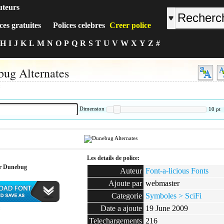
uteurs
ces gratuites
Polices celebres
Creer police
H
I
J
K
L
M
N
O
P
Q
R
S
T
U
V
W
X
Y
Z
#
ug Alternates
:
Dimension
10
pt
Les details de police:
er Dunebug
Auteur
Font-a-licious Fonts
Ajoute par
webmaster
Categorie
Symboles > SciFi
Date a ajoute
19 June 2009
:
Telechargements
216