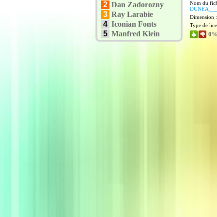
Nom du fich
2
Dan Zadorozny
DUNEA___
3
Ray Larabie
Dimension 
4
Iconian Fonts
Type de lic
5
Manfred Klein
0%