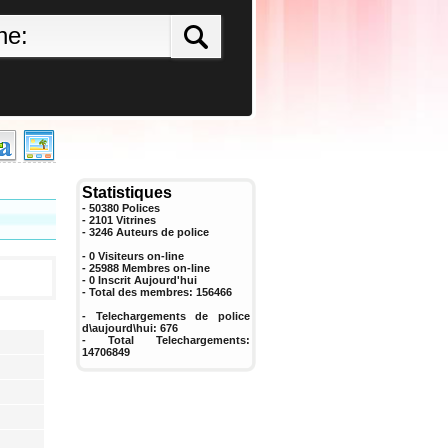
Statistiques
- 50380 Polices
- 2101 Vitrines
-
3246
Auteurs de police
- 0 Visiteurs on-line
- 25988 Membres on-line
-
0
Inscrit Aujourd'hui
- Total des membres:
156466
- Telechargements de police
d\aujourd\hui:
676
- Total Telechargements:
14706849