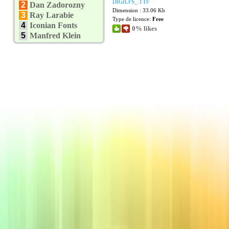
DIGILFS_.TTF
2
Dan Zadorozny
Dimension : 33.06 Kb
3
Ray Larabie
Type de licence:
Free
4
Iconian Fonts
0% likes
5
Manfred Klein