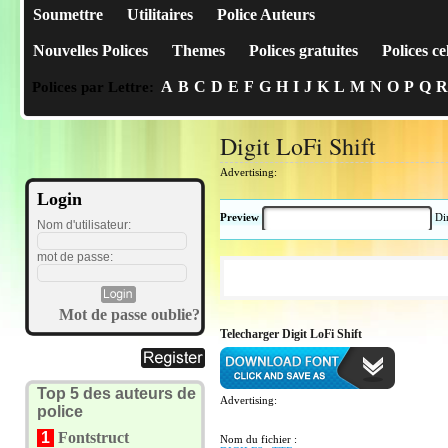
Soumettre
Utilitaires
Police Auteurs
Nouvelles Polices
Themes
Polices gratuites
Polices ce
A
B
C
D
E
F
G
H
I
J
K
L
M
N
O
P
Q
R
Polices par Lettre:
Digit LoFi Shift
Advertising:
Login
Preview
Di
Nom d'utilisateur:
mot de passe:
Mot de passe oublie?
Telecharger Digit LoFi Shift
Top 5 des auteurs de
Advertising:
police
1
Fontstruct
Nom du fichier :