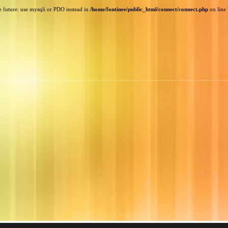
e future: use mysqli or PDO instead in
/home/fontinee/public_html/connect/connect.php
on line