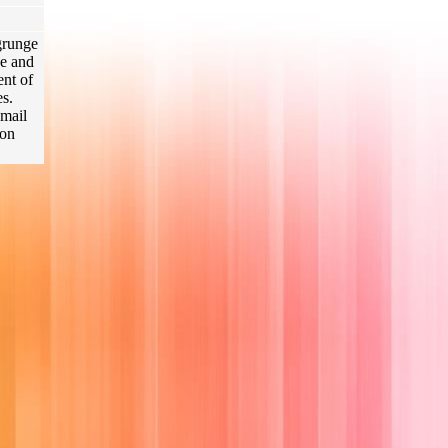
grunge
ge and
ent of
es.
mail
ion