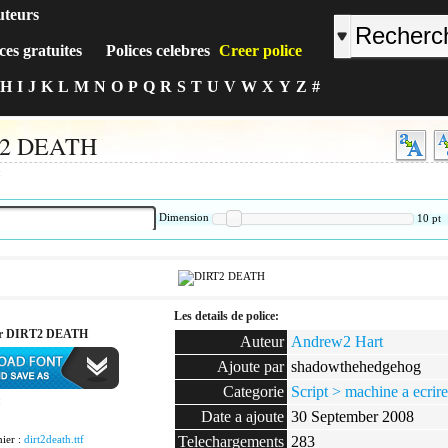
uteurs
ces gratuites
Polices celebres
Creer police
H
I
J
K
L
M
N
O
P
Q
R
S
T
U
V
W
X
Y
Z
#
2 DEATH
:
Dimension
10
pt
Les details de police:
ger DIRT2 DEATH
Auteur
Andrew2 Hart
Ajoute par
shadowthehedgehog
Categorie
Script > machine a ecrire
:
Date a ajoute
30 September 2008
ier :
dirt2death.ttf
Telechargements
283