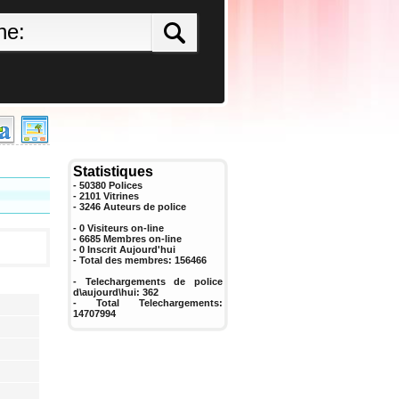
Statistiques
- 50380 Polices
- 2101 Vitrines
-
3246
Auteurs de police
- 0 Visiteurs on-line
- 6685 Membres on-line
-
0
Inscrit Aujourd'hui
- Total des membres:
156466
- Telechargements de police
d\aujourd\hui:
362
- Total Telechargements:
14707994