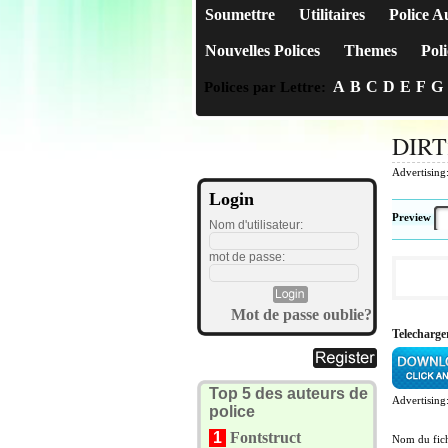
Soumettre
Utilitaires
Police A
Nouvelles Polices
Themes
Poli
A
B
C
D
E
F
G
Polices par Lettre:
DIRT
Advertising
Login
Preview
Nom d'utilisateur:
mot de passe:
Mot de passe oublie?
Telechar
Top 5 des auteurs de
Advertising
police
1
Fontstruct
Nom du fich