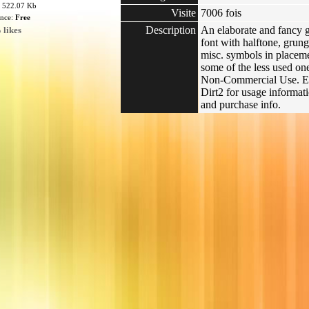
: 522.07 Kb
Visite
7006 fois
ence:
Free
Description
An elaborate and fancy 
 likes
font with halftone, grun
misc. symbols in placem
some of the less used on
Non-Commercial Use. E
Dirt2 for usage informat
and purchase info.