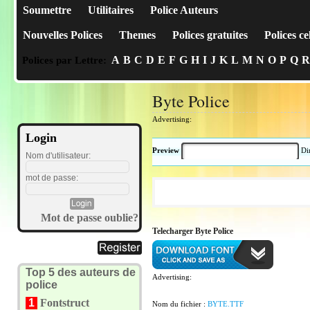
Soumettre
Utilitaires
Police Auteurs
Nouvelles Polices
Themes
Polices gratuites
Polices ce
A
B
C
D
E
F
G
H
I
J
K
L
M
N
O
P
Q
R
Polices par Lettre:
Byte Police
Advertising:
Login
Preview
Di
Nom d'utilisateur:
mot de passe:
Mot de passe oublie?
Telecharger Byte Police
Top 5 des auteurs de
Advertising:
police
1
Fontstruct
Nom du fichier :
BYTE.TTF