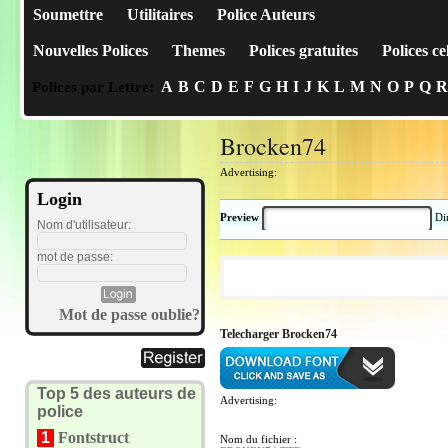
Soumettre
Utilitaires
Police Auteurs
Nouvelles Polices
Themes
Polices gratuites
Polices ce
A
B
C
D
E
F
G
H
I
J
K
L
M
N
O
P
Q
R
Polices par Lettre:
Brocken74
Advertising:
Login
Preview
Di
Nom d'utilisateur:
mot de passe:
Mot de passe oublie?
Telecharger Brocken74
Top 5 des auteurs de
Advertising:
police
1
Fontstruct
Nom du fichier :