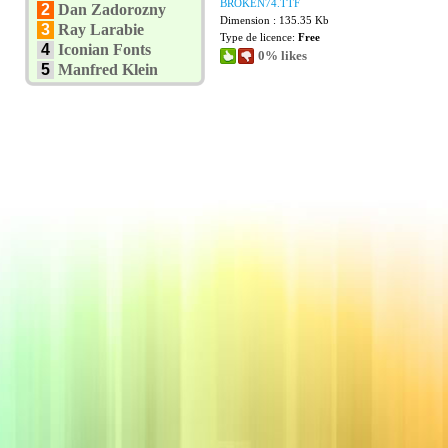
BROKEN74.TTF
2
Dan Zadorozny
Dimension : 135.35 Kb
3
Ray Larabie
Type de licence:
Free
4
Iconian Fonts
0% likes
5
Manfred Klein