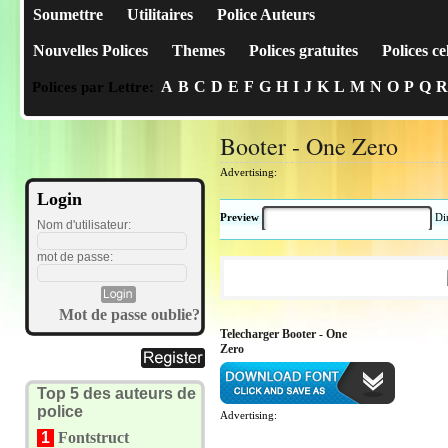
Soumettre
Utilitaires
Police Auteurs
Nouvelles Polices
Themes
Polices gratuites
Polices ce
A
B
C
D
E
F
G
H
I
J
K
L
M
N
O
P
Q
R
Polices par Lettre:
Booter - One Zero
Advertising:
Login
Preview
Di
Nom d'utilisateur:
mot de passe:
Mot de passe oublie?
Telecharger Booter - One
Zero
Top 5 des auteurs de
police
Advertising:
1
Fontstruct