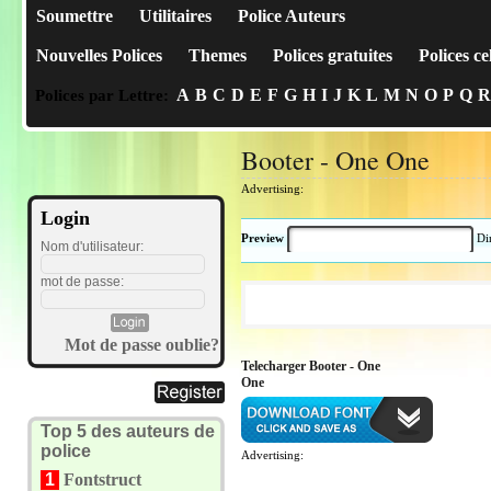
Soumettre
Utilitaires
Police Auteurs
Nouvelles Polices
Themes
Polices gratuites
Polices ce
A
B
C
D
E
F
G
H
I
J
K
L
M
N
O
P
Q
R
Polices par Lettre:
Booter - One One
Advertising:
Login
Preview
Di
Nom d'utilisateur:
mot de passe:
Mot de passe oublie?
Telecharger Booter - One
One
Top 5 des auteurs de
police
Advertising:
1
Fontstruct