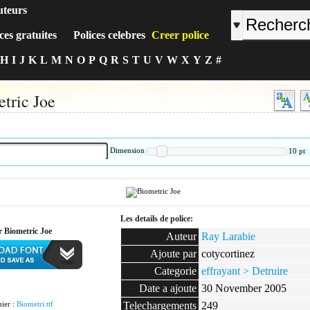
uteurs
ces gratuites
Polices celebres
Creer police
H
I
J
K
L
M
N
O
P
Q
R
S
T
U
V
W
X
Y
Z
#
tric Joe
:
Dimension
10
pt
Les details de police:
r Biometric Joe
Auteur
Ray Larabie
Ajoute par
cotycortinez
Categorie
effrayant > Detruire
:
Date a ajoute
30 November 2005
ier :
Biometri.ttf
Telechargements
249