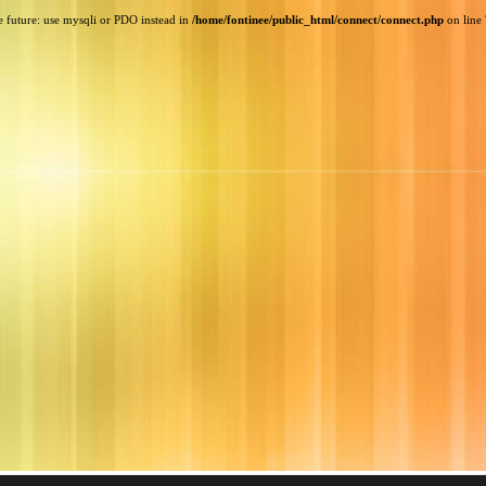
e future: use mysqli or PDO instead in
/home/fontinee/public_html/connect/connect.php
on line