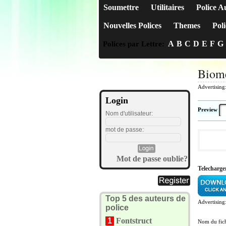
Soumettre
Utilitaires
Police A
Nouvelles Polices
Themes
Poli
A
B
C
D
E
F
G
Polices par Lettre:
Biome
Advertising
Login
Preview
Nom d'utilisateur:
mot de passe:
Mot de passe oublie?
Telecharge
Top 5 des auteurs de
Advertising
police
1
Fontstruct
Nom du fich