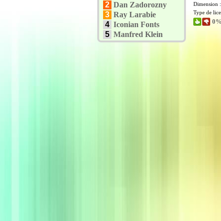
2
Dan Zadorozny
Dimension 
Type de lic
3
Ray Larabie
0%
4
Iconian Fonts
5
Manfred Klein