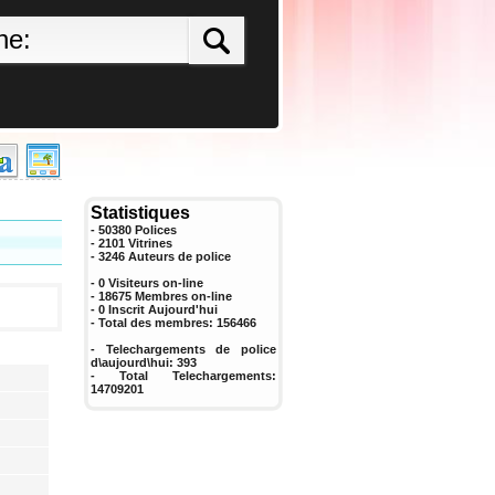
Statistiques
- 50380 Polices
- 2101 Vitrines
-
3246
Auteurs de police
- 0 Visiteurs on-line
- 18675 Membres on-line
-
0
Inscrit Aujourd'hui
- Total des membres:
156466
- Telechargements de police
d\aujourd\hui:
393
- Total Telechargements:
14709201