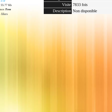
.TTF
Visite
7833 fois
: 55.77 Kb
ence:
Free
Description
Non disponible
 likes