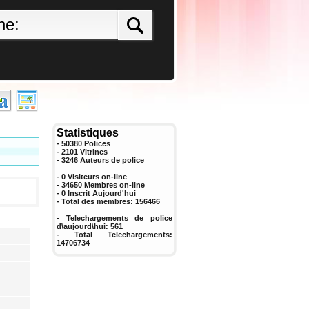
Statistiques
- 50380 Polices
- 2101 Vitrines
-
3246
Auteurs de police
- 0 Visiteurs on-line
- 34650 Membres on-line
-
0
Inscrit Aujourd'hui
- Total des membres:
156466
- Telechargements de police
d\aujourd\hui:
561
- Total Telechargements:
14706734