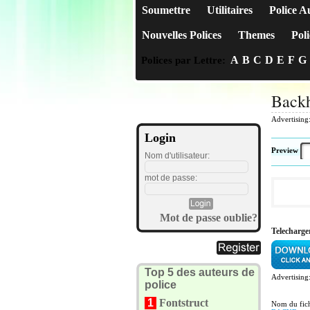
Soumettre
Utilitaires
Police A
Nouvelles Polices
Themes
Poli
A
B
C
D
E
F
G
Polices par Lettre:
Back
Advertising
Login
Preview
Nom d'utilisateur:
mot de passe:
Mot de passe oublie?
Telecharg
Top 5 des auteurs de
Advertising
police
1
Fontstruct
Nom du fich