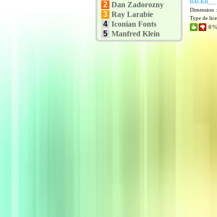
BACKB___
2
Dan Zadorozny
Dimension 
3
Ray Larabie
Type de lic
4
Iconian Fonts
0%
5
Manfred Klein