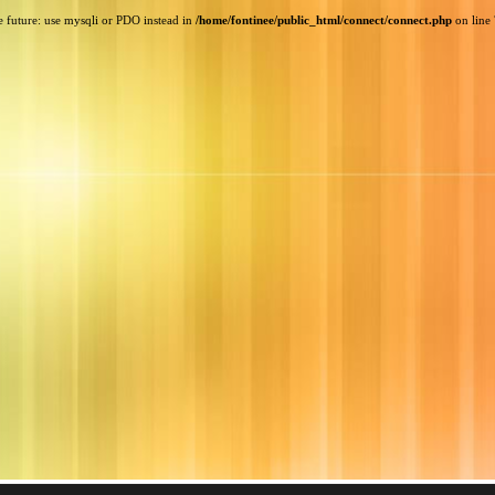
e future: use mysqli or PDO instead in
/home/fontinee/public_html/connect/connect.php
on line