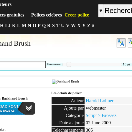
uteurs
ces gratuites
Polices celebres
Creer police
H
I
J
K
L
M
N
O
P
Q
R
S
T
U
V
W
X
Y
Z
#
hand Brush
:
Dimension
10
pt
Les details de police:
er Backhand Brush
Auteur
Harold Lohner
Ajoute par
webmaster
Categorie
Script > Brossez
:
Date a ajoute
02 June 2009
ier :
Telechargements
305