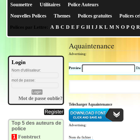
Soumettre
Utilitaires
Police Auteurs
Nouvelles Polices
Themes
Polices gratuites
Polices ce
A
B
C
D
E
F
G
H
I
J
K
L
M
N
O
P
Q
R
Polices par Lettre:
Aquaintenance
Advertising:
Login
Preview
Di
Nom d'utilisateur:
mot de passe:
Mot de passe oublie?
Telecharger Aquaintenance
Top 5 des auteurs de
Advertising:
police
1
Fontstruct
Nom du fichier :