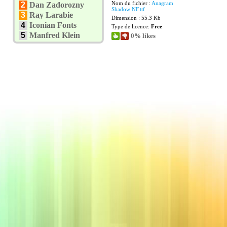
Nom du fichier :
Anagram
2
Dan Zadorozny
Shadow NF.ttf
3
Ray Larabie
Dimension : 55.3 Kb
4
Iconian Fonts
Type de licence:
Free
5
Manfred Klein
0% likes