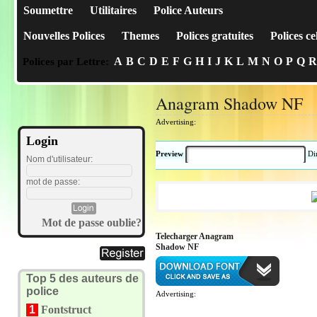
Soumettre
Utilitaires
Police Auteurs
Nouvelles Polices
Themes
Polices gratuites
Polices ce
A
B
C
D
E
F
G
H
I
J
K
L
M
N
O
P
Q
R
Polices par Lettre:
Anagram Shadow NF
Advertising:
Login
Preview
Di
Nom d'utilisateur:
mot de passe:
Mot de passe oublie?
Telecharger Anagram
Shadow NF
Top 5 des auteurs de
police
Advertising:
1
Fontstruct