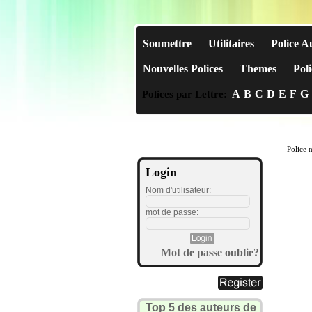
Soumettre
Utilitaires
Police A
Nouvelles Polices
Themes
Poli
A
B
C
D
E
F
G
Polices par Lettre:
Police 
Login
Nom d'utilisateur:
mot de passe:
Mot de passe oublie?
Top 5 des auteurs de