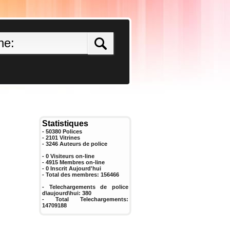
Statistiques
- 50380 Polices
- 2101 Vitrines
-
3246
Auteurs de police
- 0 Visiteurs on-line
- 4915 Membres on-line
-
0
Inscrit Aujourd'hui
- Total des membres:
156466
- Telechargements de police
d\aujourd\hui:
380
- Total Telechargements:
14709188