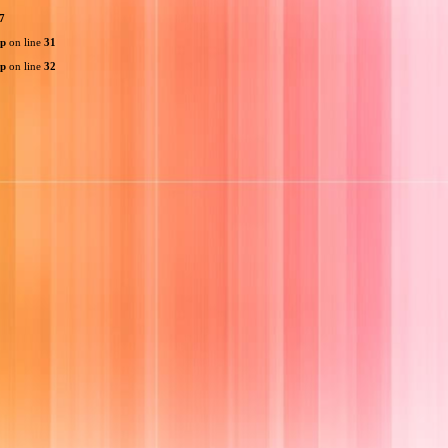
7
hp
on line
31
hp
on line
32