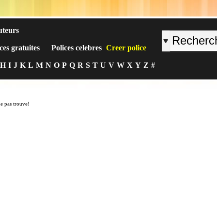
uteurs
ces gratuites
Polices celebres
Creer police
H
I
J
K
L
M
N
O
P
Q
R
S
T
U
V
W
X
Y
Z
#
ne pas trouve!