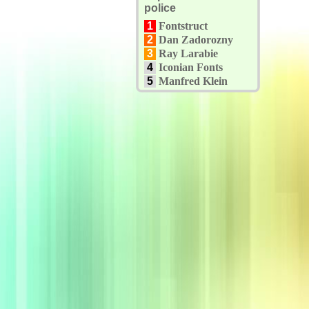
police
1
Fontstruct
2
Dan Zadorozny
3
Ray Larabie
4
Iconian Fonts
5
Manfred Klein