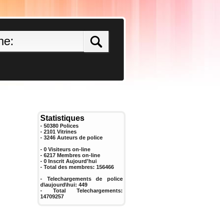
Statistiques
- 50380 Polices
- 2101 Vitrines
-
3246
Auteurs de police
- 0 Visiteurs on-line
- 6217 Membres on-line
-
0
Inscrit Aujourd'hui
- Total des membres:
156466
- Telechargements de police
d\aujourd\hui:
449
- Total Telechargements:
14709257