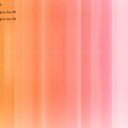
7
hp
on line
31
hp
on line
32