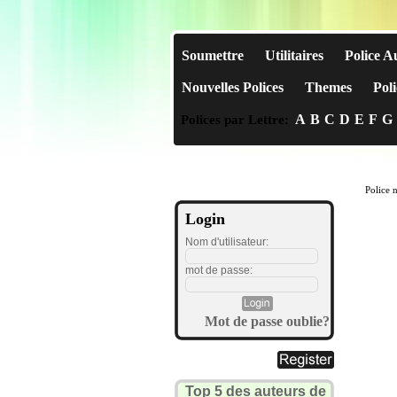
Soumettre
Utilitaires
Police A
Nouvelles Polices
Themes
Poli
A
B
C
D
E
F
G
Polices par Lettre:
Police 
Login
Nom d'utilisateur:
mot de passe:
Mot de passe oublie?
Top 5 des auteurs de