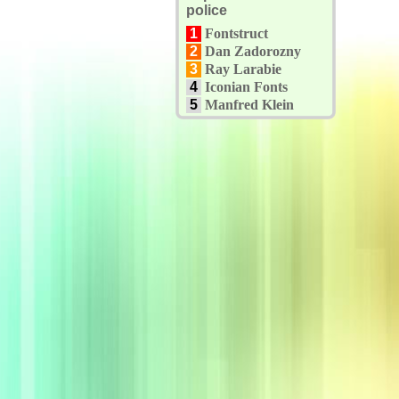
police
1
Fontstruct
2
Dan Zadorozny
3
Ray Larabie
4
Iconian Fonts
5
Manfred Klein