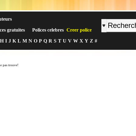
uteurs
ces gratuites
Polices celebres
Creer police
H
I
J
K
L
M
N
O
P
Q
R
S
T
U
V
W
X
Y
Z
#
ne pas trouve!