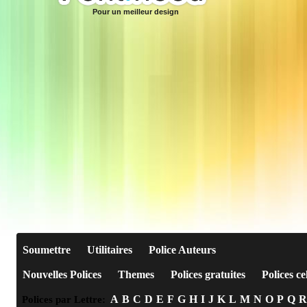
Pour un meilleur design
Soumettre
Utilitaires
Police Auteurs
Nouvelles Polices
Themes
Polices gratuites
Polices ce
A
B
C
D
E
F
G
H
I
J
K
L
M
N
O
P
Q
R
Polices par Lettre: