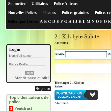
Soumettre
Utilitaires
Police Auteurs
Nouvelles Polices
Themes
Polices gratuites
Polices ce
A
B
C
D
E
F
G
H
I
J
K
L
M
N
O
P
Q
R
Polices par Lettre:
21 Kilobyte Salute
Advertising:
Login
Preview
Di
Nom d'utilisateur:
mot de passe:
Mot de passe oublie?
Telecharger 21 Kilobyte
Salute
Top 5 des auteurs de
police
Advertising:
1
Fontstruct