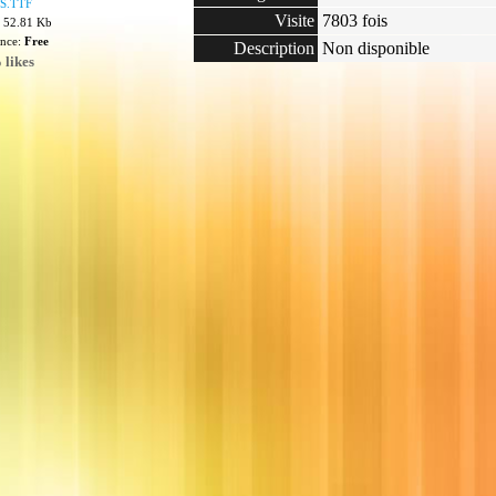
S.TTF
Visite
7803 fois
: 52.81 Kb
ence:
Free
Description
Non disponible
 likes