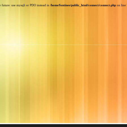
e future: use mysqli or PDO instead in
/home/fontinee/public_html/connect/connect.php
on line