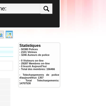
Statistiques
- 50380 Polices
- 2101 Vitrines
-
3246
Auteurs de police
- 0 Visiteurs on-line
- 29287 Membres on-line
-
0
Inscrit Aujourd'hui
- Total des membres:
156466
- Telechargements de police
d\aujourd\hui:
1357
- Total Telechargements:
14707530