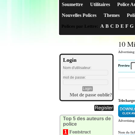
Soumettre
Utilitaires
Police A
Nouvelles Polices
Themes
Poli
A
B
C
D
E
F
G
Polices par Lettre:
10 Mi
Advertising
Login
Preview
Nom d'utilisateur:
mot de passe:
Mot de passe oublie?
Telecharge
Top 5 des auteurs de
Advertising
police
1
Fontstruct
Nom du fich