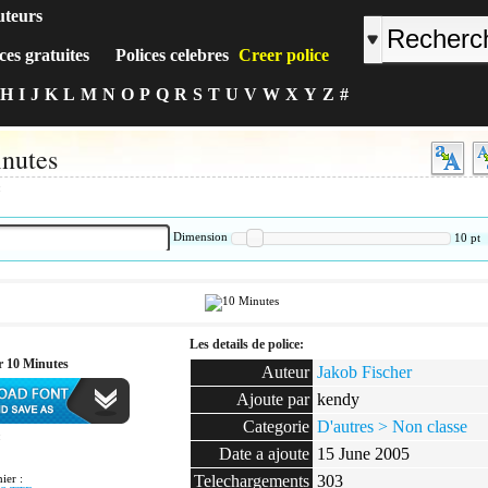
uteurs
ces gratuites
Polices celebres
Creer police
H
I
J
K
L
M
N
O
P
Q
R
S
T
U
V
W
X
Y
Z
#
nutes
:
Dimension
10
pt
Les details de police:
r 10 Minutes
Auteur
Jakob Fischer
Ajoute par
kendy
Categorie
D'autres > Non classe
:
Date a ajoute
15 June 2005
ier :
Telechargements
303