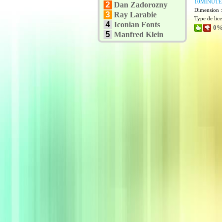
10MINUTE
2
Dan Zadorozny
Dimension 
3
Ray Larabie
Type de lic
4
Iconian Fonts
0%
5
Manfred Klein