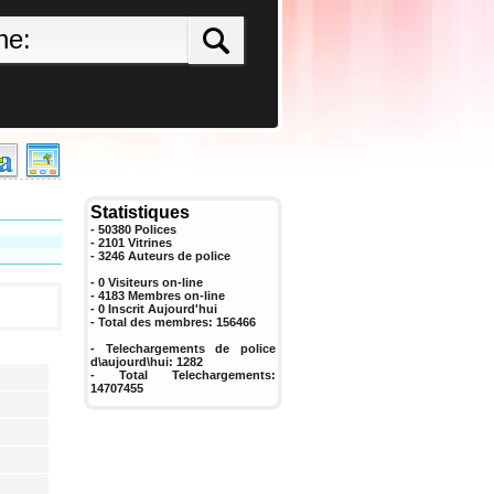
Statistiques
- 50380 Polices
- 2101 Vitrines
-
3246
Auteurs de police
- 0 Visiteurs on-line
- 4183 Membres on-line
-
0
Inscrit Aujourd'hui
- Total des membres:
156466
- Telechargements de police
d\aujourd\hui:
1282
- Total Telechargements:
14707455