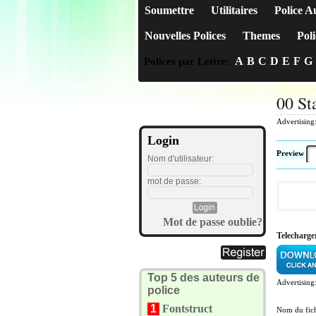
Soumettre
Utilitaires
Police A
Nouvelles Polices
Themes
Poli
A
B
C
D
E
F
G
Polices par Lettre:
00 St
Advertising
Login
Preview
Nom d'utilisateur:
mot de passe:
Mot de passe oublie?
Telecharge
Top 5 des auteurs de
Advertising
police
1
Fontstruct
Nom du fich