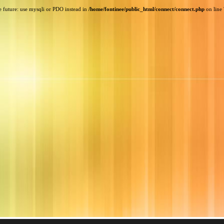
e future: use mysqli or PDO instead in
/home/fontinee/public_html/connect/connect.php
on line