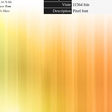
: 24.76 Kb
Visite
11564 fois
ence:
Free
Description
Pixel font
% likes