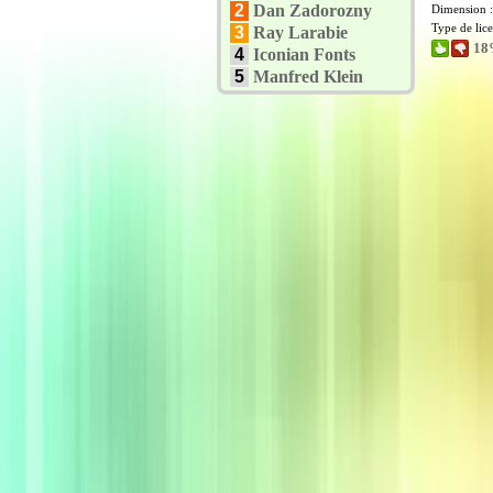
2
Dan Zadorozny
Dimension 
Type de lic
3
Ray Larabie
18
4
Iconian Fonts
5
Manfred Klein