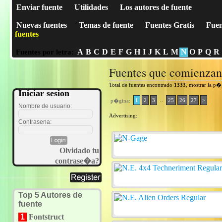
Enviar fuente
Utilidades
Los autores de fuente
Nuevas fuentes
Temas de fuente
Fuentes Gratis
Fuen
fuentes
A
B
C
D
E
F
G
H
I
J
K
L
M
N
O
P
Q
R
Fuentes por letra:
Fuentes que comienza
Total de fuentes encontrado
1333
, mostrar la p
Iniciar sesion
..
1
2
3
25
26
27
>
p�gina:
Nombre de usuario:
Advertising:
Contrasena:
Olvidado tu
contrase�a?
Top 5 Autores de
fuente
1
Fontstruct