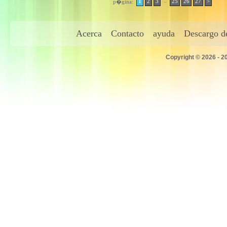
..
1
2
3
25
26
27
>
p�gina:
Acerca
Contacto
ayuda
Descargo de
Copyright © 2026 - 