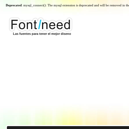
Deprecated
: mysql_connect(): The mysql extension is deprecated and will be removed in th
Las fuentes para tener el mejor diseno