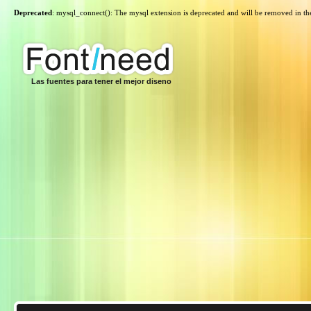
Deprecated
: mysql_connect(): The mysql extension is deprecated and will be removed in th
Las fuentes para tener el mejor diseno