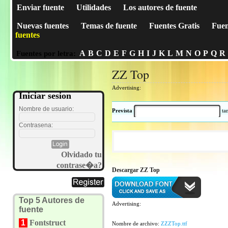
Enviar fuente
Utilidades
Los autores de fuente
Nuevas fuentes
Temas de fuente
Fuentes Gratis
Fuen
fuentes
A
B
C
D
E
F
G
H
I
J
K
L
M
N
O
P
Q
R
Fuentes por letra:
ZZ Top
Advertising:
Iniciar sesion
Nombre de usuario:
Prevista
t
Contrasena:
Olvidado tu
contrase�a?
Descargar ZZ Top
Top 5 Autores de
Advertising:
fuente
1
Fontstruct
Nombre de archivo:
ZZZTop.ttf