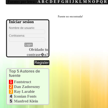
A
B
C
D
E
F
G
H
I
J
K
L
M
N
O
P
Q
R
Fuentes por letra:
Fuente no encontrada!
Iniciar sesion
Nombre de usuario:
Contrasena:
Olvidado tu
contrase�a?
Top 5 Autores de
fuente
1
Fontstruct
2
Dan Zadorozny
3
Ray Larabie
4
Iconian Fonts
5
Manfred Klein