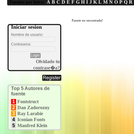
A
B
C
D
E
F
G
H
I
J
K
L
M
N
O
P
Q
R
Fuentes por letra:
Fuente no encontrada!
Iniciar sesion
Nombre de usuario:
Contrasena:
Olvidado tu
contrase�a?
Top 5 Autores de
fuente
1
Fontstruct
2
Dan Zadorozny
3
Ray Larabie
4
Iconian Fonts
5
Manfred Klein