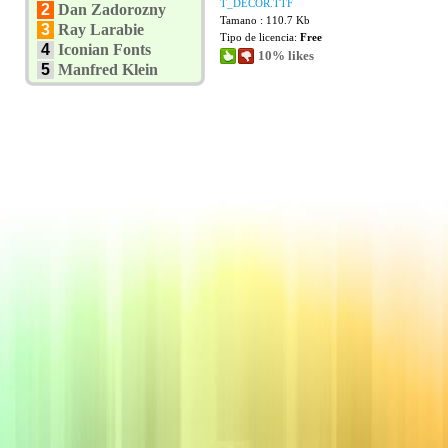
T_DECOR.TTF
2
Dan Zadorozny
Tamano : 110.7 Kb
3
Ray Larabie
Tipo de licencia:
Free
4
Iconian Fonts
10% likes
5
Manfred Klein