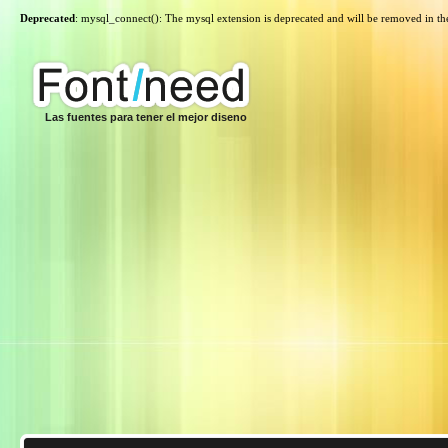
Deprecated
: mysql_connect(): The mysql extension is deprecated and will be removed in th
Las fuentes para tener el mejor diseno