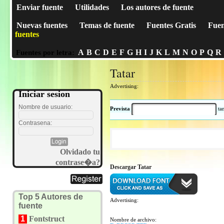
Enviar fuente
Utilidades
Los autores de fuente
Nuevas fuentes
Temas de fuente
Fuentes Gratis
Fuen
fuentes
A
B
C
D
E
F
G
H
I
J
K
L
M
N
O
P
Q
R
Fuentes por letra:
Tatar
Advertising:
Iniciar sesion
Nombre de usuario:
Prevista
t
Contrasena:
Olvidado tu
contrase�a?
Descargar Tatar
Top 5 Autores de
Advertising:
fuente
1
Fontstruct
Nombre de archivo: