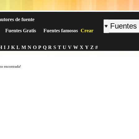
autores de fuente
Fuentes Gratis
Fuentes famosos
Crear
H
I
J
K
L
M
N
O
P
Q
R
S
T
U
V
W
X
Y
Z
#
no encontrada!