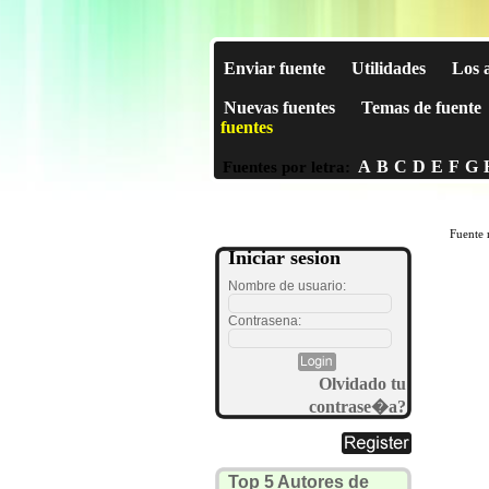
Enviar fuente
Utilidades
Los 
Nuevas fuentes
Temas de fuente
fuentes
A
B
C
D
E
F
G
Fuentes por letra:
Fuente 
Iniciar sesion
Nombre de usuario:
Contrasena:
Olvidado tu
contrase�a?
Top 5 Autores de