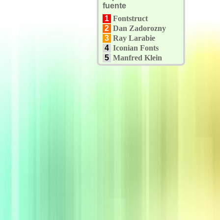
fuente
1
Fontstruct
2
Dan Zadorozny
3
Ray Larabie
4
Iconian Fonts
5
Manfred Klein