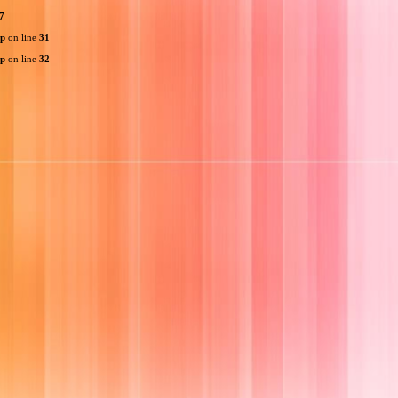
7
hp
on line
31
hp
on line
32