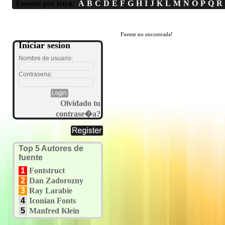
A
B
C
D
E
F
G
H
I
J
K
L
M
N
O
P
Q
R
Fuentes por letra:
Fuente no encontrada!
Iniciar sesion
Nombre de usuario:
Contrasena:
Olvidado tu
contrase�a?
Top 5 Autores de
fuente
1
Fontstruct
2
Dan Zadorozny
3
Ray Larabie
4
Iconian Fonts
5
Manfred Klein