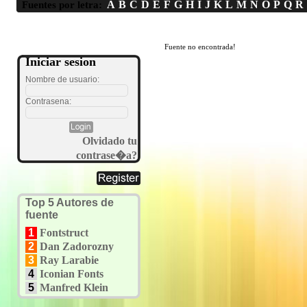
A
B
C
D
E
F
G
H
I
J
K
L
M
N
O
P
Q
R
Fuentes por letra:
Fuente no encontrada!
Iniciar sesion
Nombre de usuario:
Contrasena:
Olvidado tu
contrase�a?
Top 5 Autores de
fuente
1
Fontstruct
2
Dan Zadorozny
3
Ray Larabie
4
Iconian Fonts
5
Manfred Klein