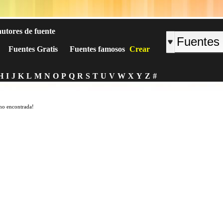
autores de fuente
Fuentes Gratis
Fuentes famosos
Crear
H
I
J
K
L
M
N
O
P
Q
R
S
T
U
V
W
X
Y
Z
#
no encontrada!