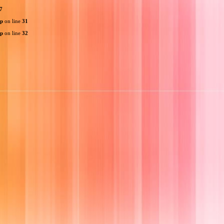
7
hp
on line
31
hp
on line
32