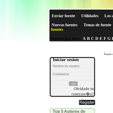
Enviar fuente
Utilidades
Los 
Nuevas fuentes
Temas de fuente
fuentes
A
B
C
D
E
F
G
Fuentes por letra:
Fuente 
Iniciar sesion
Nombre de usuario:
Contrasena:
Olvidado tu
contrase�a?
Top 5 Autores de