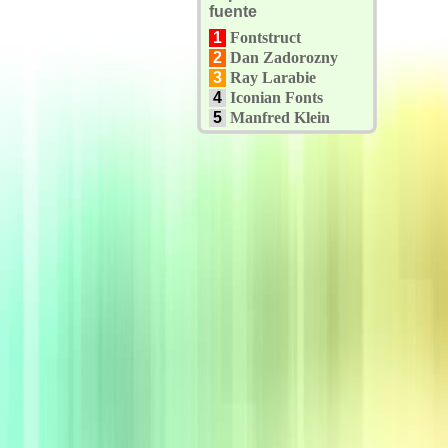
fuente
1
Fontstruct
2
Dan Zadorozny
3
Ray Larabie
4
Iconian Fonts
5
Manfred Klein