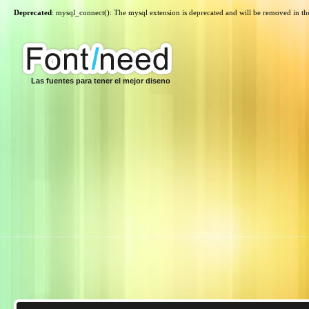
Deprecated
: mysql_connect(): The mysql extension is deprecated and will be removed in th
Las fuentes para tener el mejor diseno