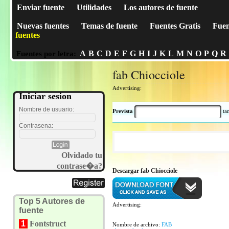
Enviar fuente
Utilidades
Los autores de fuente
Nuevas fuentes
Temas de fuente
Fuentes Gratis
Fuen
fuentes
A
B
C
D
E
F
G
H
I
J
K
L
M
N
O
P
Q
R
Fuentes por letra:
fab Chiocciole
Advertising:
Iniciar sesion
Nombre de usuario:
Prevista
t
Contrasena:
Olvidado tu
contrase�a?
Descargar fab Chiocciole
Top 5 Autores de
Advertising:
fuente
1
Fontstruct
Nombre de archivo:
FAB