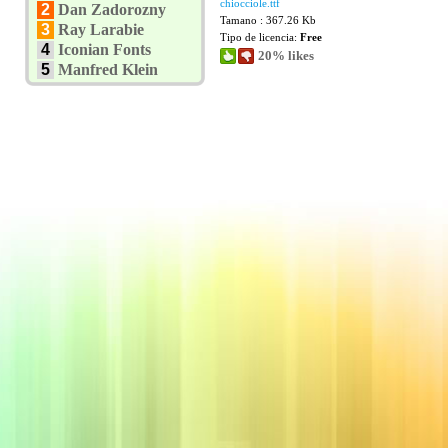
chiocciole.ttf
2
Dan Zadorozny
Tamano : 367.26 Kb
3
Ray Larabie
Tipo de licencia:
Free
4
Iconian Fonts
20% likes
5
Manfred Klein