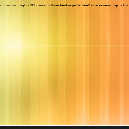
e future: use mysqli or PDO instead in
/home/fontinee/public_html/connect/connect.php
on line