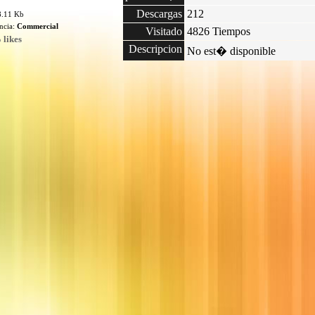
Descargas
212
8.11 Kb
encia:
Commercial
Visitado
4826 Tiempos
 likes
Descripcion
No est� disponible