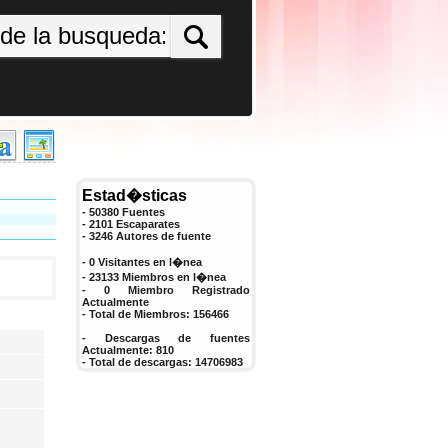
Estad�sticas
- 50380 Fuentes
- 2101 Escaparates
-
3246
Autores de fuente
- 0 Visitantes en l�nea
- 23133 Miembros en l�nea
-
0
Miembro Registrado
Actualmente
- Total de Miembros:
156466
- Descargas de fuentes
Actualmente:
810
- Total de descargas:
14706983