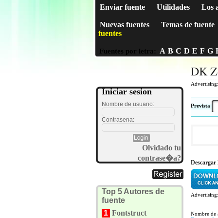
Enviar fuente
Utilidades
Los 
Nuevas fuentes
Temas de fuente
fuentes
A
B
C
D
E
F
G
Fuentes por letra:
DK Z
Advertising
Iniciar sesion
Nombre de usuario:
Prevista
Contrasena:
Olvidado tu
contrase�a?
Descargar
Top 5 Autores de
Advertising
fuente
1
Fontstruct
Nombre de 