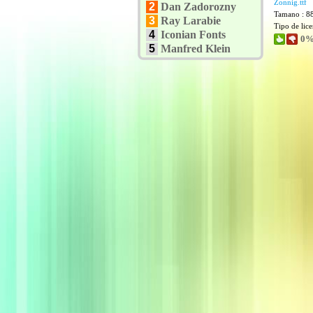
Zonnig.ttf
2
Dan Zadorozny
Tamano : 8
3
Ray Larabie
Tipo de lic
4
Iconian Fonts
0%
5
Manfred Klein