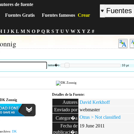
autores de fuente
Fuentes Gratis
Fuentes famosos
Crear
H
I
J
K
L
M
N
O
P
Q
R
S
T
U
V
W
X
Y
Z
#
onnig
:
tama�o
10
pt
Detalles de la Fuente:
 DK Zonnig
Autores
David Kerkhoff
Enviado por
webmaster
Otras > Not classified
Categor�a
:
Fecha de
19 June 2011
archivo:
DK
publicaci�n