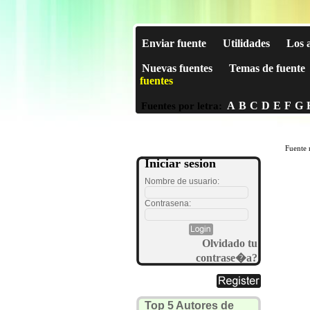
Enviar fuente
Utilidades
Los 
Nuevas fuentes
Temas de fuente
fuentes
A
B
C
D
E
F
G
Fuentes por letra:
Fuente 
Iniciar sesion
Nombre de usuario:
Contrasena:
Olvidado tu
contrase�a?
Top 5 Autores de