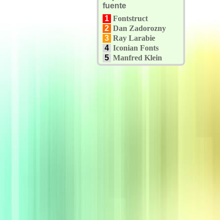
fuente
1
Fontstruct
2
Dan Zadorozny
3
Ray Larabie
4
Iconian Fonts
5
Manfred Klein