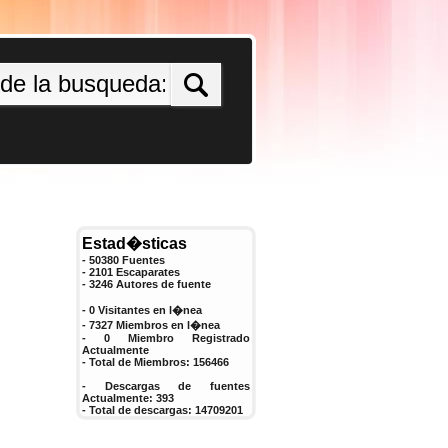
Estad�sticas
- 50380 Fuentes
- 2101 Escaparates
-
3246
Autores de fuente
- 0 Visitantes en l�nea
- 7327 Miembros en l�nea
-
0
Miembro Registrado
Actualmente
- Total de Miembros:
156466
- Descargas de fuentes
Actualmente:
393
- Total de descargas:
14709201