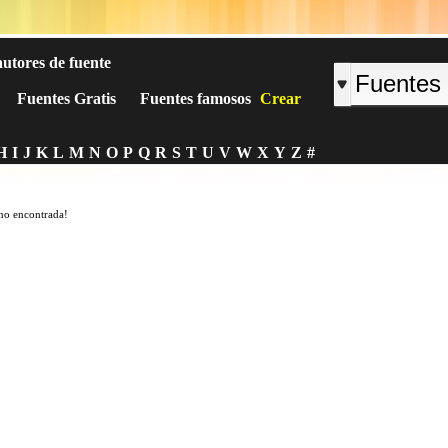
autores de fuente
Fuentes Gratis
Fuentes famosos
Crear
H
I
J
K
L
M
N
O
P
Q
R
S
T
U
V
W
X
Y
Z
#
no encontrada!