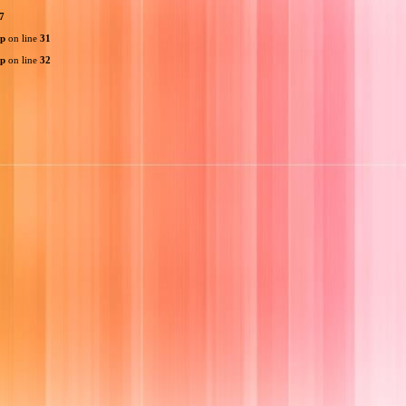
7
hp
on line
31
hp
on line
32