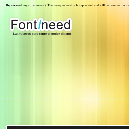
Deprecated
: mysql_connect(): The mysql extension is deprecated and will be removed in th
Las fuentes para tener el mejor diseno