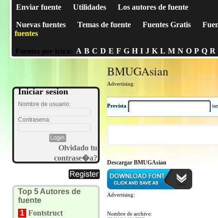
Enviar fuente
Utilidades
Los autores de fuente
Nuevas fuentes
Temas de fuente
Fuentes Gratis
Fuen
fuentes
A
B
C
D
E
F
G
H
I
J
K
L
M
N
O
P
Q
R
Fuentes por letra:
BMUGAsian
Advertising:
Iniciar sesion
Nombre de usuario:
Prevista
t
Contrasena:
Olvidado tu
contrase�a?
Descargar BMUGAsian
Top 5 Autores de
Advertising:
fuente
1
Fontstruct
Nombre de archivo: