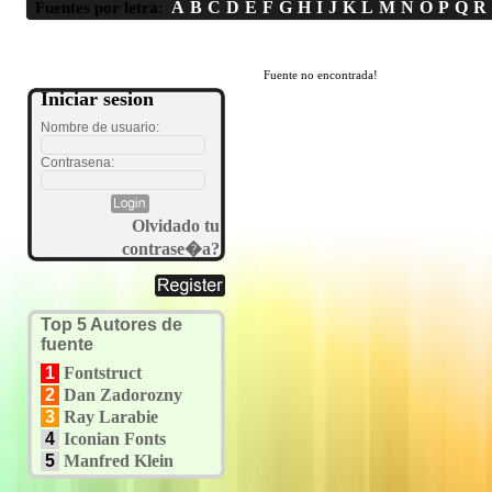
A
B
C
D
E
F
G
H
I
J
K
L
M
N
O
P
Q
R
Fuentes por letra:
Fuente no encontrada!
Iniciar sesion
Nombre de usuario:
Contrasena:
Olvidado tu
contrase�a?
Top 5 Autores de
fuente
1
Fontstruct
2
Dan Zadorozny
3
Ray Larabie
4
Iconian Fonts
5
Manfred Klein