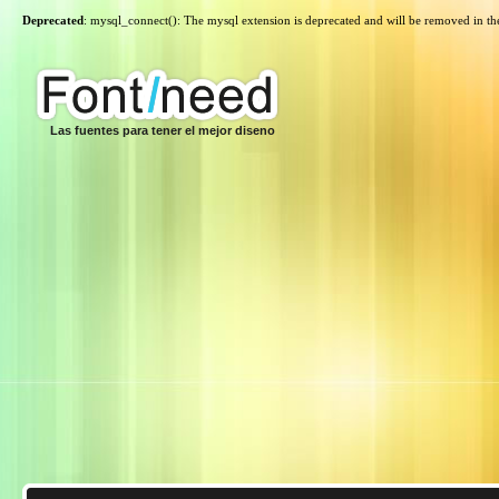
Deprecated
: mysql_connect(): The mysql extension is deprecated and will be removed in th
Las fuentes para tener el mejor diseno