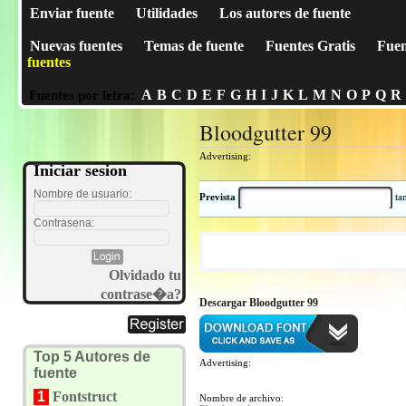
Enviar fuente
Utilidades
Los autores de fuente
Nuevas fuentes
Temas de fuente
Fuentes Gratis
Fuen
fuentes
A
B
C
D
E
F
G
H
I
J
K
L
M
N
O
P
Q
R
Fuentes por letra:
Bloodgutter 99
Advertising:
Iniciar sesion
Nombre de usuario:
Prevista
t
Contrasena:
Olvidado tu
contrase�a?
Descargar Bloodgutter 99
Top 5 Autores de
Advertising:
fuente
1
Fontstruct
Nombre de archivo: