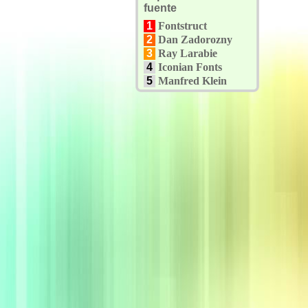
fuente
1
Fontstruct
2
Dan Zadorozny
3
Ray Larabie
4
Iconian Fonts
5
Manfred Klein