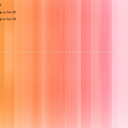
7
hp
on line
31
hp
on line
32