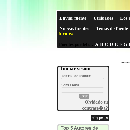
Enviar fuente
Utilidades
Los 
Nuevas fuentes
Temas de fuente
fuentes
A
B
C
D
E
F
G
Fuentes por letra:
Fuente 
Iniciar sesion
Nombre de usuario:
Contrasena:
Olvidado tu
contrase�a?
Top 5 Autores de