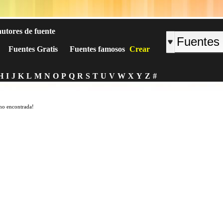
autores de fuente
Fuentes Gratis
Fuentes famosos
Crear
H
I
J
K
L
M
N
O
P
Q
R
S
T
U
V
W
X
Y
Z
#
no encontrada!