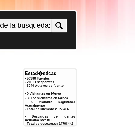
Estad�sticas
- 50380 Fuentes
- 2101 Escaparates
-
3246
Autores de fuente
- 0 Visitantes en l�nea
- 30772 Miembros en l�nea
-
0
Miembro Registrado
Actualmente
- Total de Miembros:
156466
- Descargas de fuentes
Actualmente:
810
- Total de descargas:
14708442