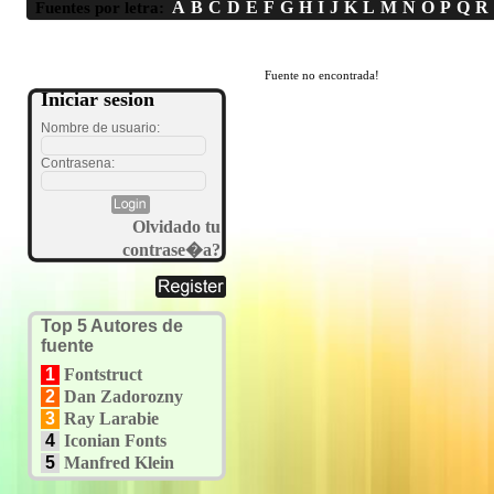
A
B
C
D
E
F
G
H
I
J
K
L
M
N
O
P
Q
R
Fuentes por letra:
Fuente no encontrada!
Iniciar sesion
Nombre de usuario:
Contrasena:
Olvidado tu
contrase�a?
Top 5 Autores de
fuente
1
Fontstruct
2
Dan Zadorozny
3
Ray Larabie
4
Iconian Fonts
5
Manfred Klein