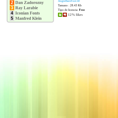
AngieBareFoot.ttf
2
Dan Zadorozny
Tamano : 28.43 Kb
3
Ray Larabie
Tipo de licencia:
Free
4
Iconian Fonts
12% likes
5
Manfred Klein