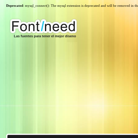
Deprecated
: mysql_connect(): The mysql extension is deprecated and will be removed in th
Las fuentes para tener el mejor diseno