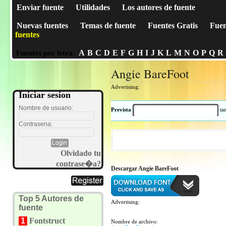
Enviar fuente
Utilidades
Los autores de fuente
Nuevas fuentes
Temas de fuente
Fuentes Gratis
Fuen
fuentes
A
B
C
D
E
F
G
H
I
J
K
L
M
N
O
P
Q
R
Fuentes por letra:
Angie BareFoot
Advertising:
Iniciar sesion
Nombre de usuario:
Prevista
t
Contrasena:
Olvidado tu
contrase�a?
Descargar Angie BareFoot
Top 5 Autores de
Advertising:
fuente
1
Fontstruct
Nombre de archivo: