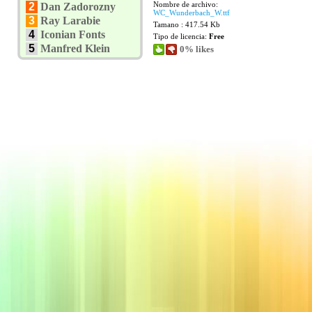
Nombre de archivo:
2
Dan Zadorozny
WC_Wunderbach_W.ttf
3
Ray Larabie
Tamano : 417.54 Kb
4
Iconian Fonts
Tipo de licencia:
Free
5
Manfred Klein
0% likes