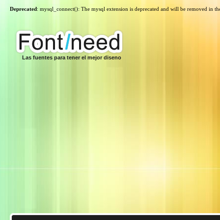
Deprecated
: mysql_connect(): The mysql extension is deprecated and will be removed in th
Las fuentes para tener el mejor diseno