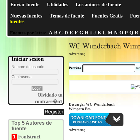
Enviar fuente
Utilidades
Los autores de fuente
Nuevas fuentes
Temas de fuente
Fuentes Gratis
Fuen
fuentes
A
B
C
D
E
F
G
H
I
J
K
L
M
N
O
P
Q
R
Fuentes por letra:
WC Wunderbach Wimp
Advertising:
Iniciar sesion
Nombre de usuario:
Prevista
t
Contrasena:
Olvidado tu
contrase�a?
Descargar WC Wunderbach
Wimpern Bta
Top 5 Autores de
fuente
Advertising:
1
Fontstruct